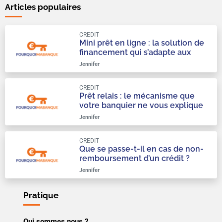
Articles populaires
CREDIT
Mini prêt en ligne : la solution de
financement qui s’adapte aux
urgences du quotidien
Jennifer
CREDIT
Prêt relais : le mécanisme que
votre banquier ne vous explique
qu’à moitié
Jennifer
CREDIT
Que se passe-t-il en cas de non-
remboursement d’un crédit ?
Jennifer
Pratique
Qui sommes nous ?