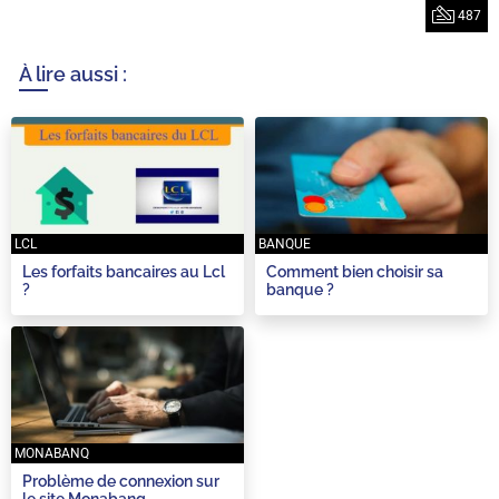
487
À lire aussi :
LCL
BANQUE
Les forfaits bancaires au Lcl
Comment bien choisir sa
?
banque ?
MONABANQ
Problème de connexion sur
le site Monabanq