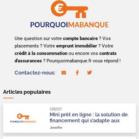
Une question sur votre
compte bancaire
? Vos
placements ? Votre
emprunt immobilier
? Votre
crédit à la consommation
ou encore vos
contrats
d'assurances
? Pourquoimabanque.fr vous répond !
Contactez-nous:
contact@pourquoimabanque.fr
facebook
twitter
Articles populaires
CREDIT
Mini prêt en ligne : la solution de
financement qui s’adapte aux
urgences du quotidien
Jennifer