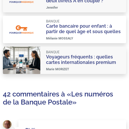
deux livrets A en couple ?
Jennifer
BANQUE
Carte bancaire pour enfant : à
partir de quel âge et sous quelles
conditions ?
Mélanie MOSSALY
BANQUE
Voyageurs fréquents : quelles
cartes internationales premium
choisir ?
Marie MORIZET
42 commentaires à
«Les numéros
de la Banque Postale»