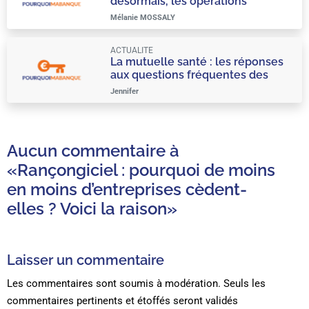
désormais, les opérations
bancaires dans l’application
Mélanie MOSSALY
Freedom Bank sont effectuées par
l’IA
ACTUALITE
La mutuelle santé : les réponses
aux questions fréquentes des
assurés
Jennifer
Aucun commentaire à
«Rançongiciel : pourquoi de moins
en moins d’entreprises cèdent-
elles ? Voici la raison»
Laisser un commentaire
Les commentaires sont soumis à modération. Seuls les
commentaires pertinents et étoffés seront validés