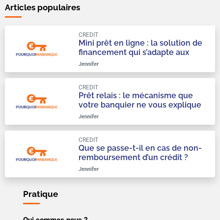
Articles populaires
CREDIT
Mini prêt en ligne : la solution de
financement qui s’adapte aux
urgences du quotidien
Jennifer
CREDIT
Prêt relais : le mécanisme que
votre banquier ne vous explique
qu’à moitié
Jennifer
CREDIT
Que se passe-t-il en cas de non-
remboursement d’un crédit ?
Jennifer
Pratique
Qui sommes nous ?