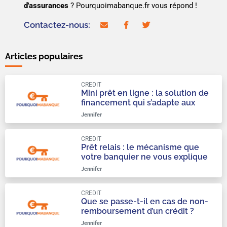
d'assurances
? Pourquoimabanque.fr vous répond !
Contactez-nous:
contact@pourquoimabanque.fr
facebook
twitter
Articles populaires
CREDIT
Mini prêt en ligne : la solution de
financement qui s’adapte aux
urgences du quotidien
Jennifer
CREDIT
Prêt relais : le mécanisme que
votre banquier ne vous explique
qu’à moitié
Jennifer
CREDIT
Que se passe-t-il en cas de non-
remboursement d’un crédit ?
Jennifer