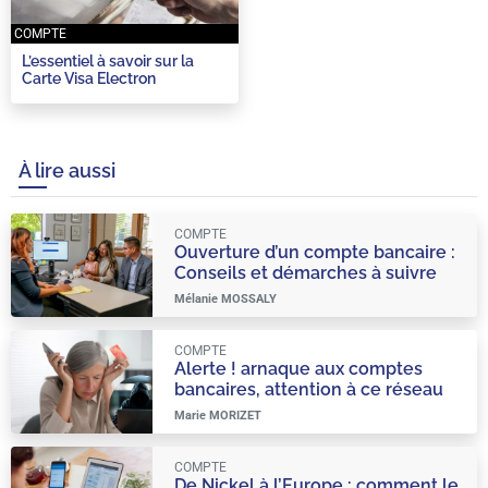
COMPTE
L’essentiel à savoir sur la
Carte Visa Electron
À lire aussi
COMPTE
Ouverture d’un compte bancaire :
Conseils et démarches à suivre
Mélanie MOSSALY
COMPTE
Alerte ! arnaque aux comptes
bancaires, attention à ce réseau
organisé et très viral
Marie MORIZET
COMPTE
De Nickel à l’Europe : comment le