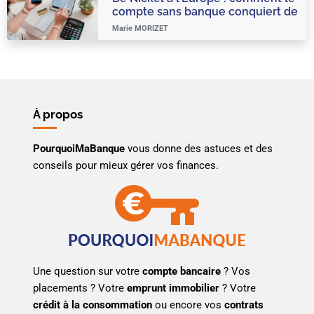
compte sans banque conquiert de
nouveaux horizons en France !
Marie MORIZET
À propos
PourquoiMaBanque
vous donne des astuces et des
conseils pour mieux gérer vos finances.
Une question sur votre
compte bancaire
? Vos
placements ? Votre
emprunt immobilier
? Votre
crédit à la consommation
ou encore vos
contrats