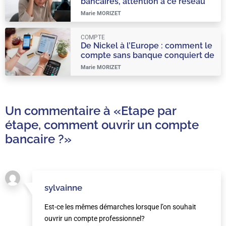
bancaires, attention à ce réseau
organisé et très viral
Marie MORIZET
COMPTE
De Nickel à l’Europe : comment le
compte sans banque conquiert de
nouveaux horizons en France !
Marie MORIZET
Un commentaire à
«Etape par
étape, comment ouvrir un compte
bancaire ?»
sylvainne
Est-ce les mêmes démarches lorsque l’on souhait
ouvrir un compte professionnel?