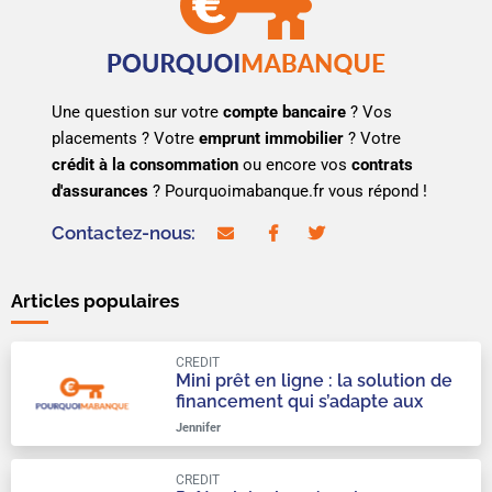
Une question sur votre
compte bancaire
? Vos
placements ? Votre
emprunt immobilier
? Votre
crédit à la consommation
ou encore vos
contrats
d'assurances
? Pourquoimabanque.fr vous répond !
Contactez-nous:
contact@pourquoimabanque.fr
facebook
twitter
Articles populaires
CREDIT
Mini prêt en ligne : la solution de
financement qui s’adapte aux
urgences du quotidien
Jennifer
CREDIT