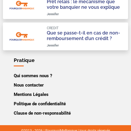
Prêt relais : le mécanisme que
votre banquier ne vous explique
qu’à moitié
Jennifer
CREDIT
Que se passe-t-il en cas de non-
remboursement d’un crédit ?
Jennifer
Pratique
Qui sommes nous ?
Nous contacter
Mentions Légales
Politique de confidentialité
Clause de non-responsabilité
©2013 - 2026 | PourquoiMaBanque | tous droits réservés