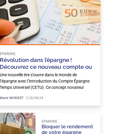
EPARGNE
Révolution dans l’épargne !
Découvrez ce nouveau compte ou
placer vos congés, RTT et primes !
Une nouvelle ère s’ouvre dans le monde de
l’épargne avec l’introduction du Compte Épargne
Temps Universel (CETU). Ce concept novateur
donne…
Marie MORIZET
26/04/24
EPARGNE
Bloquer le rendement
de votre épargne