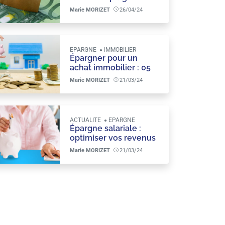
avant la baisse des
Marie MORIZET
26/04/24
taux : voici comment
faire !
EPARGNE
IMMOBILIER
Épargner pour un
achat immobilier : 05
conseils pratiques
Marie MORIZET
21/03/24
pour constituer votre
apport
ACTUALITE
EPARGNE
Épargne salariale :
optimiser vos revenus
grâce à des stratégies
Marie MORIZET
21/03/24
intelligentes