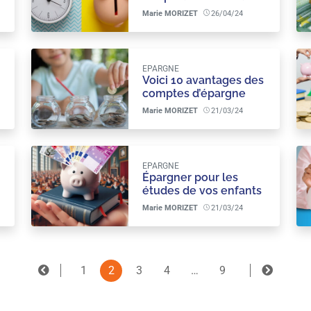
allongement du temps
Marie MORIZET
26/04/24
de travail à prévoir
pour les salariés ?
EPARGNE
Voici 10 avantages des
comptes d’épargne
pour les enfants
2
Marie MORIZET
21/03/24
EPARGNE
Épargner pour les
études de vos enfants
: les meilleures
Marie MORIZET
21/03/24
stratégies pour
garantir leur avenir
éducatif.
1
2
3
4
…
9