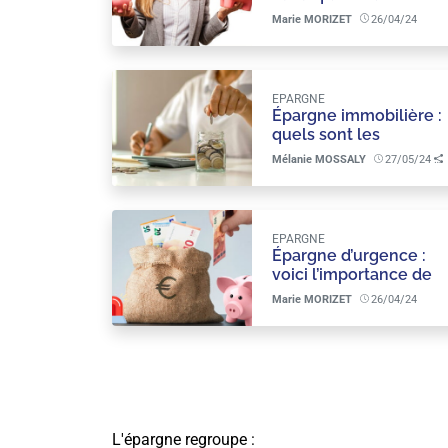
devrions épargner
Marie MORIZET
26/04/24
chaque mois
EPARGNE
Épargne immobilière :
quels sont les
avantages de ce
Mélanie MOSSALY
27/05/24
placement ?
EPARGNE
Épargne d’urgence :
voici l’importance de
constituer un fonds
Marie MORIZET
26/04/24
pour faire face aux
imprévus.
L'épargne regroupe :