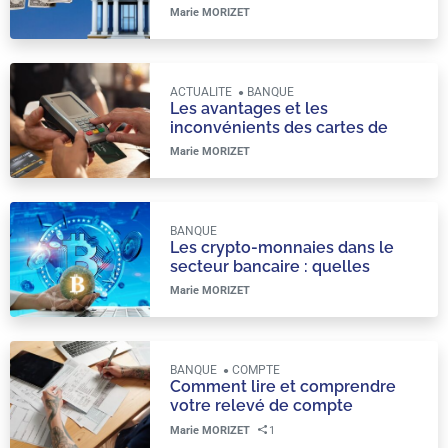
d’argent : les mesures et les
Marie MORIZET
enjeux
ACTUALITE
BANQUE
Les avantages et les
inconvénients des cartes de
crédit : comment utiliser
Marie MORIZET
judicieusement ce moyen de
paiement
BANQUE
Les crypto-monnaies dans le
secteur bancaire : quelles
implications pour les clients et
Marie MORIZET
les institutions financières ?
BANQUE
COMPTE
Comment lire et comprendre
votre relevé de compte
bancaire ?
Marie MORIZET
1