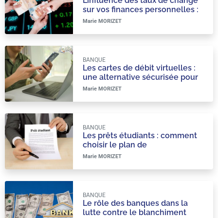
L’influence des taux de change
sur vos finances personnelles :
comment minimiser les risques
Marie MORIZET
liés aux fluctuations
monétaires.
BANQUE
Les cartes de débit virtuelles :
une alternative sécurisée pour
les paiements en ligne
Marie MORIZET
BANQUE
Les prêts étudiants : comment
choisir le plan de
remboursement le plus adapté
Marie MORIZET
à votre situation financière
BANQUE
Le rôle des banques dans la
lutte contre le blanchiment