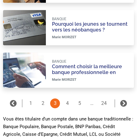
BANQUE
Pourquoi les jeunes se tournent
vers les néobanques ?
Marie MORIZET
BANQUE
Comment choisir la meilleure
banque professionnelle en
ligne pour votre entreprise
Marie MORIZET
1
2
3
4
5
…
24
Vous êtes titulaire d'un compte dans une banque traditionnelle :
Banque Populaire, Banque Postale, BNP Paribas, Crédit
Agricole, Caisse d'Epargne, Crédit Mutuel, LCL ou Société