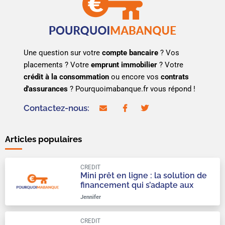
Une question sur votre
compte bancaire
? Vos
placements ? Votre
emprunt immobilier
? Votre
crédit à la consommation
ou encore vos
contrats
d'assurances
? Pourquoimabanque.fr vous répond !
Contactez-nous:
contact@pourquoimabanque.fr
facebook
twitter
Articles populaires
CREDIT
Mini prêt en ligne : la solution de
financement qui s’adapte aux
urgences du quotidien
Jennifer
CREDIT